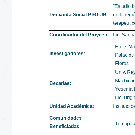
“Estudio 
Demanda Social PIBT-JB:
de la regi
terapéutic
Coordinador del Proyecto:
Lic. Santi
Ph.D. Ma
Investigadores:
Palacios
Flores
Univ. Re
Machicado
Becarias:
Yesenia 
Lic. Bri
Unidad Académica:
Instituto 
Comunidades
Tumupasa
Beneficiadas: