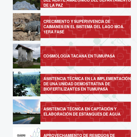
DE LA PAZ
CRECIMIENTO Y SUPERVIVENCIA DE
CAIMANES EN EL SISTEMA DEL LAGO MOA.
1ERA FASE
COSMOLOGÍA TACANA EN TUMUPASA
ASISTENCIA TÉCNICA EN LA IMPLEMENTACIÓN
DE UNA UNIDAD DEMOSTRATIVA DE
BIOFERTILIZANTES EN TUMUPASA
ASISTENCIA TÉCNICA EN CAPTACIÓN Y
ELABORACIÓN DE ESTANQUES DE AGUA
APROVECHAMIENTO DE RESIDUOS DE