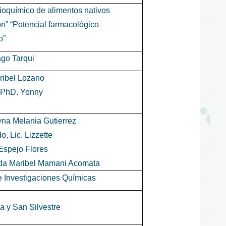
bioquímico de alimentos nativos
ón” “Potencial farmacológico
o”
ago Tarqui
ribel Lozano
 PhD. Yonny
yna Melania Gutierrez
, Lic. Lizzette
Espejo Flores
gida Maribel Mamani Acomata
de Investigaciones Químicas
 y San Silvestre