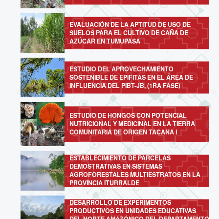
EVALUACIÓN DE LA APTITUD DE USO DE
SUELOS PARA EL CULTIVO DE CAÑA DE
AZÚCAR EN TUMUPASA
ESTUDIO DEL APROVECHAMIENTO
SOSTENIBLE DE EPIFITAS EN EL ÁREA DE
INFLUENCIA DEL PIBT-JB, (1RA FASE)
ESTUDIO DE HONGOS CON POTENCIAL
NUTRICIONAL Y MEDICINAL EN LA TIERRA
COMUNITARIA DE ORIGEN TACANA I
ESTABLECIMIENTO DE PARCELAS
DEMOSTRATIVAS EN SISTEMAS
AGROFORESTALES MULTIESTRATOS EN LA
PROVINCIA ITURRALDE
DESARROLLO DE EXPERIMENTOS
PRODUCTIVOS EN UNIDADES EDUCATIVAS
DEL NORTE AMAZÓNICO DEL DEPARTAMENTO