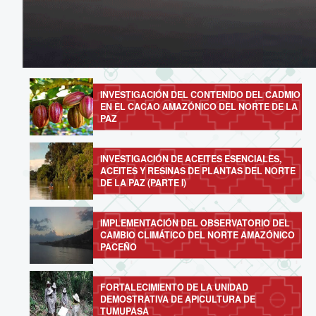
INVESTIGACIÓN DEL CONTENIDO DEL CADMIO
EN EL CACAO AMAZÓNICO DEL NORTE DE LA
PAZ
INVESTIGACIÓN DE ACEITES ESENCIALES,
ACEITES Y RESINAS DE PLANTAS DEL NORTE
DE LA PAZ (PARTE I)
IMPLEMENTACIÓN DEL OBSERVATORIO DEL
CAMBIO CLIMÁTICO DEL NORTE AMAZÓNICO
PACEÑO
FORTALECIMIENTO DE LA UNIDAD
DEMOSTRATIVA DE APICULTURA DE
TUMUPASA