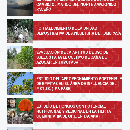
CAMBIO CLIMÁTICO DEL NORTE AMAZÓNICO
PACEÑO
FORTALECIMIENTO DE LA UNIDAD
DEMOSTRATIVA DE APICULTURA DE TUMUPASA
EVALUACIÓN DE LA APTITUD DE USO DE
SUELOS PARA EL CULTIVO DE CAÑA DE
AZÚCAR EN TUMUPASA
ESTUDIO DEL APROVECHAMIENTO SOSTENIBLE
DE EPIFITAS EN EL ÁREA DE INFLUENCIA DEL
PIBT-JB, (1RA FASE)
ESTUDIO DE HONGOS CON POTENCIAL
NUTRICIONAL Y MEDICINAL EN LA TIERRA
COMUNITARIA DE ORIGEN TACANA I