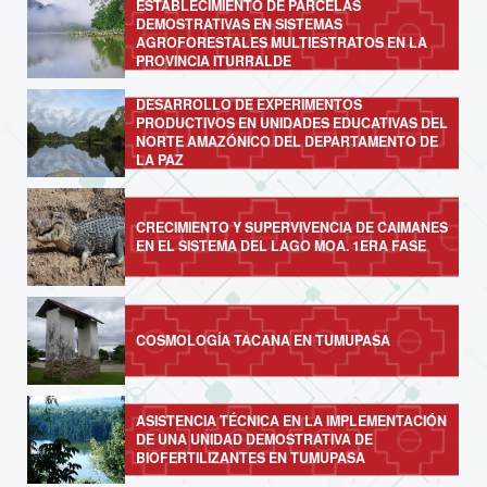
ESTABLECIMIENTO DE PARCELAS
DEMOSTRATIVAS EN SISTEMAS
AGROFORESTALES MULTIESTRATOS EN LA
PROVINCIA ITURRALDE
DESARROLLO DE EXPERIMENTOS
PRODUCTIVOS EN UNIDADES EDUCATIVAS DEL
NORTE AMAZÓNICO DEL DEPARTAMENTO DE
LA PAZ
CRECIMIENTO Y SUPERVIVENCIA DE CAIMANES
EN EL SISTEMA DEL LAGO MOA. 1ERA FASE
COSMOLOGÍA TACANA EN TUMUPASA
ASISTENCIA TÉCNICA EN LA IMPLEMENTACIÓN
DE UNA UNIDAD DEMOSTRATIVA DE
BIOFERTILIZANTES EN TUMUPASA