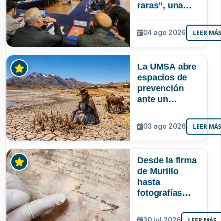
raras”, una
riqueza
mineral que
04 ago 2026
LEER MÁ
Bolivia aún no
explora ni
aprovecha
La UMSA abre
espacios de
prevención
ante un
posible Súper
Niño que
03 ago 2026
LEER MÁ
podría superar
a los tres
registrados en
Desde la firma
Bolivia
de Murillo
hasta
fotografías
centenarias: la
UMSA
30 jul 2026
LEER MÁS