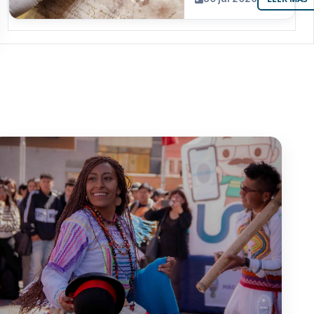
resguarda 6
joyas de la
memoria
paceña