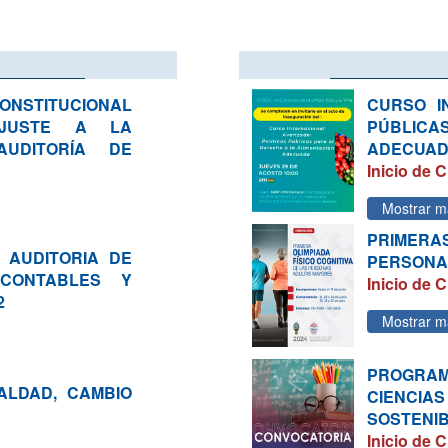
STITUCIONAL
CURSO I
 AJUSTE A LA
PÚBLICA
UDITORÍA DE
ADECUA
Inicio de C
Mostrar m
PRIMERA
 AUDITORIA DE
PERSONAS
 CONTABLES Y
Inicio de C
2
Mostrar m
PROGRA
ALDAD, CAMBIO
CIENCIA
SOSTENI
Inicio de C