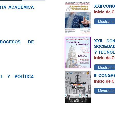
XXII CON
RTA ACADÉMICA
Inicio de C
Mostrar m
XXII CO
ROCESOS DE
SOCIEDA
Y TECNO
Inicio de C
Mostrar m
III CONG
L Y POLÍTICA
Inicio de C
Mostrar m