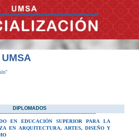
- UMSA
slo”
DIPLOMADOS
DO EN EDUCACIÓN SUPERIOR PARA LA
ZA EN ARQUITECTURA, ARTES, DISEÑO Y
MO