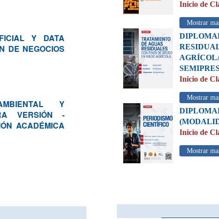
Inicio de Cl
Mostrar ma
DIPLOM
FICIAL Y DATA
RESIDUA
N DE NEGOCIOS
AGRÍCO
SEMIPRE
Inicio de Cl
Mostrar ma
AMBIENTAL Y
DIPLOM
RA VERSIÓN -
(MODALID
IÓN ACADÉMICA
Inicio de Cl
Mostrar ma