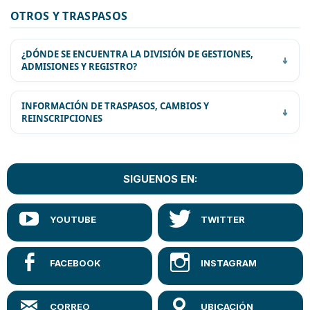
Bs.
OTROS Y TRASPASOS
COSTO DE CADA HOJA DE PROGRAMA
8.-
¿DÓNDE SE ENCUENTRA LA DIVISIÓN DE GESTIONES,
COSTO DE CERTIFICADO DE
Bs.
ADMISIONES Y REGISTRO?
CALIFICACIONES
40.-
FORM. INSCRIPCIÓN DE ADMISIONES
Bs.
ESPECIALES
100.-
INFORMACIÓN DE TRASPASOS, CAMBIOS Y
REINSCRIPCIONES
Bs.
VALOR DE MATRÍCULA UNIVERSITARIA
245.-
VALOR DE MATRÍCULA UNIVERSITARIA
Bs.
(Maestros Normalistas)
27.-
SIGUENOS EN:
Bs.
MULTA PARA REZAGADOS
170.-