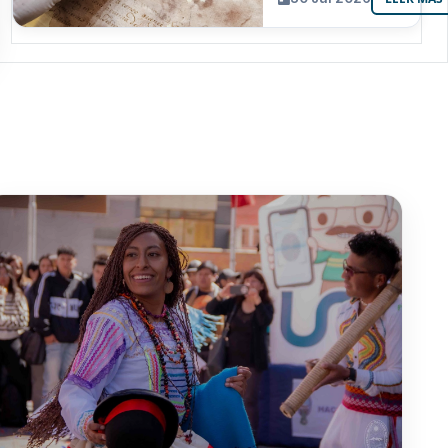
resguarda 6
joyas de la
memoria
paceña