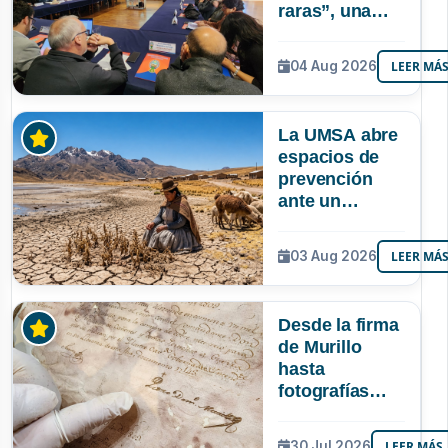
raras”, una
riqueza
mineral que
04 Aug 2026
LEER MÁ
Bolivia aún no
explora ni
aprovecha
La UMSA abre
espacios de
prevención
ante un
posible Súper
Niño que
03 Aug 2026
LEER MÁ
podría superar
a los tres
registrados en
Desde la firma
Bolivia
de Murillo
hasta
fotografías
centenarias: la
UMSA
30 Jul 2026
LEER MÁS