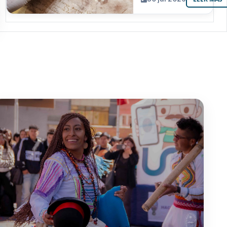
resguarda 6
joyas de la
memoria
paceña