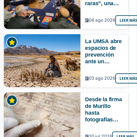
raras”, una
riqueza
mineral que
04 ago 2026
LEER MÁ
Bolivia aún no
explora ni
aprovecha
La UMSA abre
espacios de
prevención
ante un
posible Súper
Niño que
03 ago 2026
LEER MÁ
podría superar
a los tres
registrados en
Desde la firma
Bolivia
de Murillo
hasta
fotografías
centenarias: la
UMSA
30 jul 2026
LEER MÁS