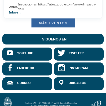
Inscripciones: https://sites.google.com/view/olimpiada-
Lugar:
ocsa
Enlace →
MÁS EVENTOS
SIGUENOS EN:
Teléfono: (591 - 2) 2612298 • E-mail: informate@umsa.bo
Av. Villazón N° 1995, Plaza del Bicentenario.