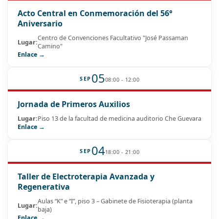
Acto Central en Conmemoración del 56°
Aniversario
Centro de Convenciones Facultativo "José Passaman
Lugar:
Camino"
Enlace →
05
SEP
08:00 - 12:00
Jornada de Primeros Auxilios
Lugar:
Piso 13 de la facultad de medicina auditorio Che Guevara
Enlace →
04
SEP
18:00 - 21:00
Taller de Electroterapia Avanzada y
Regenerativa
Aulas “K” e “I”, piso 3 – Gabinete de Fisioterapia (planta
Lugar:
baja)
Enlace →