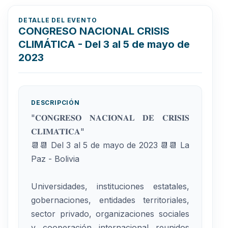
DETALLE DEL EVENTO
CONGRESO NACIONAL CRISIS
CLIMÁTICA - Del 3 al 5 de mayo de
2023
DESCRIPCIÓN
"𝐂𝐎𝐍𝐆𝐑𝐄𝐒𝐎 𝐍𝐀𝐂𝐈𝐎𝐍𝐀𝐋 𝐃𝐄 𝐂𝐑𝐈𝐒𝐈𝐒
𝐂𝐋𝐈𝐌𝐀́𝐓𝐈𝐂𝐀"
📆📆 Del 3 al 5 de mayo de 2023 📆📆 La
Paz - Bolivia
Universidades, instituciones estatales,
gobernaciones, entidades territoriales,
sector privado, organizaciones sociales
y cooperación internacional reunidos