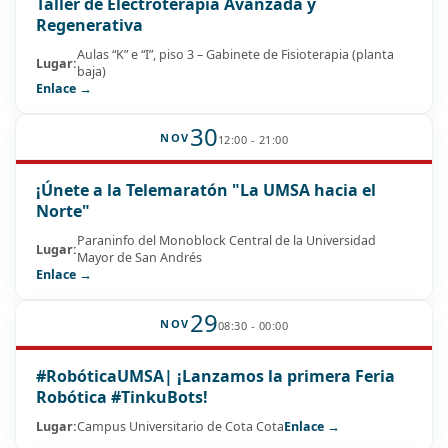
Taller de Electroterapia Avanzada y
Regenerativa
Aulas “K” e “I”, piso 3 – Gabinete de Fisioterapia (planta
Lugar:
baja)
Enlace →
30
NOV
12:00 - 21:00
¡Únete a la Telemaratón "La UMSA hacia el
Norte"
Paraninfo del Monoblock Central de la Universidad
Lugar:
Mayor de San Andrés
Enlace →
29
NOV
08:30 - 00:00
#RobóticaUMSA| ¡Lanzamos la primera Feria
Robótica #TinkuBots!
Lugar:
Campus Universitario de Cota Cota
Enlace →