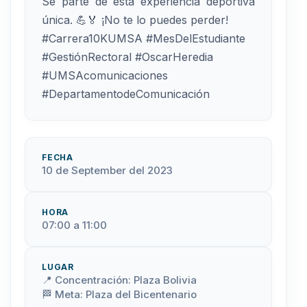
Sé parte de esta experiencia deportiva
única. 💪🏅 ¡No te lo puedes perder!
#Carrera10KUMSA #MesDelEstudiante
#GestiónRectoral #OscarHeredia
#UMSAcomunicaciones
#DepartamentodeComunicación
FECHA
10 de September del 2023
HORA
07:00 a 11:00
LUGAR
📍 Concentración: Plaza Bolivia
🏁 Meta: Plaza del Bicentenario