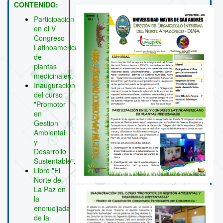
CONTENIDO:
Participacion
en el V
Congreso
Latinoamericano
de
plantas
medicinales.
Inauguración
del curso
"Promotor
en
Gestion
Ambiental
y
Desarrollo
Sustentable".
Libro "El
Norte de
La Paz en
la
encrucijada
de la