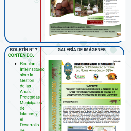
BOLETÍN N° 7
GALERÍA DE IMÁGENES
CONTENIDO:
Reunion
Interinstitucional
sibre la
Gestión
de las
Areas
Protegidas
Municipales
de
Ixiamas y
el
Desarrollo
de