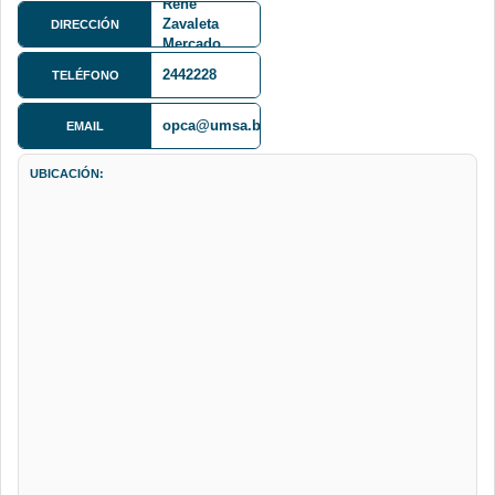
René
Zavaleta
DIRECCIÓN
Mercado,
Piso 3, Av.
2442228
TELÉFONO
Villazón No
1995
opca@umsa.bo
EMAIL
UBICACIÓN: