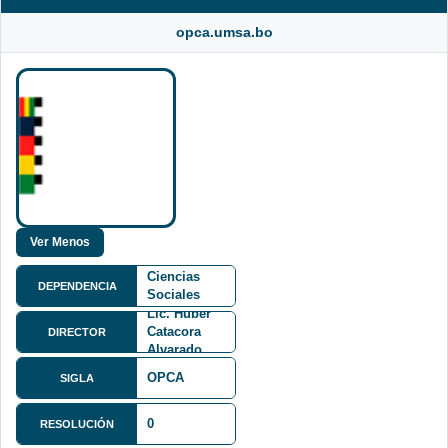
opca.umsa.bo
Facultad de
Ciencias
DEPENDENCIA
Sociales
FCS
Lic. Huber
Catacora
DIRECTOR
Alvarado
OPCA
SIGLA
Monoblock
Central,
0
RESOLUCIÓN
Edificio