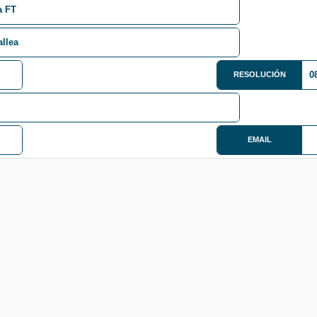
a FT
allea
0
RESOLUCIÓN
EMAIL