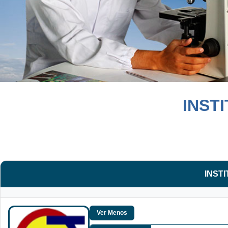
INST
INST