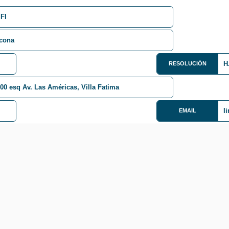
 FI
icona
H
RESOLUCIÓN
00 esq Av. Las Américas, Villa Fatima
I
EMAIL