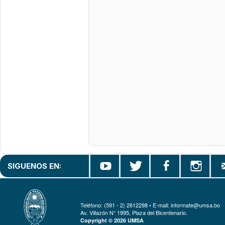
SIGUENOS EN:
Teléfono: (591 - 2) 2612298 • E-mail: informate@umsa.bo
Av. Villazón N° 1995, Plaza del Bicentenario.
Copyright © 2026 UMSA