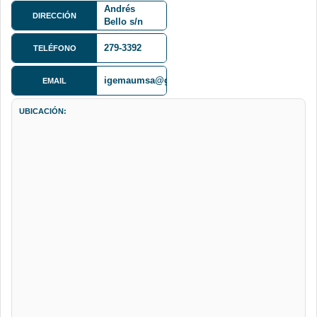
Andrés
DIRECCIÓN
Bello s/n
Cota Cota
279-3392
TELÉFONO
igemaumsa@gmail.com
EMAIL
UBICACIÓN: