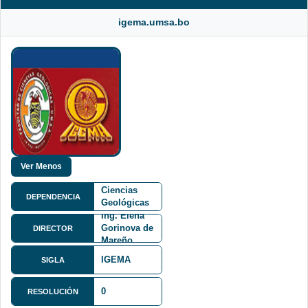
igema.umsa.bo
Facultad de
Ciencias
DEPENDENCIA
Geológicas
FCG
Ing. Elena
Gorinova de
DIRECTOR
Mareño
IGEMA
SIGLA
0
RESOLUCIÓN
Calle 27 y