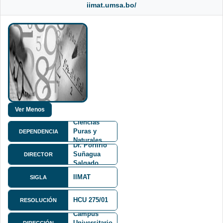
iimat.umsa.bo/
Facultad de
Ciencias
Puras y
DEPENDENCIA
Naturales
Dr. Porfirio
FCPN
Suñagua
DIRECTOR
Salgado
IIMAT
SIGLA
Calle 27
HCU 275/01
RESOLUCIÓN
Cota-Cota,
Campus
Universitario,
DIRECCIÓN