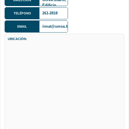
Edificio
FCPN,
261-2818
TELÉFONO
Primer Piso
iimat@umsa.bo
EMAIL
UBICACIÓN: