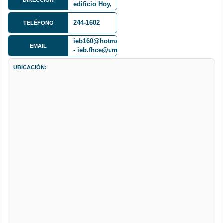
edificio Hoy,
piso 2
244-1602
TELÉFONO
ieb160@hotmail.com
EMAIL
- ieb.fhce@umsa.bo
UBICACIÓN: