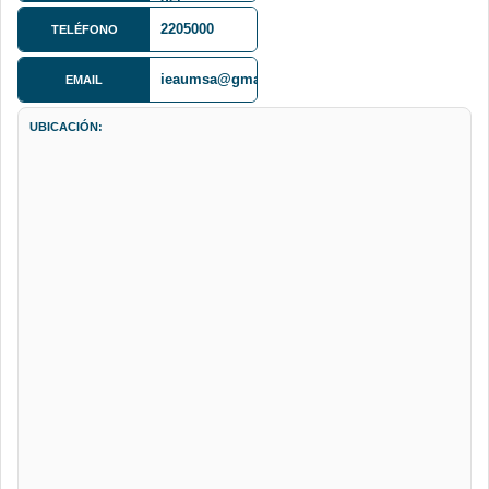
Obelisco)
2205000
TELÉFONO
Tercer piso
ieaumsa@gmail.com
EMAIL
UBICACIÓN: