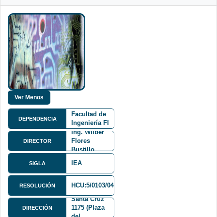
Facultad de
DEPENDENCIA
Ingeniería FI
Ing. Wilber
Flores
DIRECTOR
Bustillo
IEA
SIGLA
Mariscal
HCU:5/0103/0433/98
RESOLUCIÓN
Andrés de
Santa Cruz
1175 (Plaza
DIRECCIÓN
del