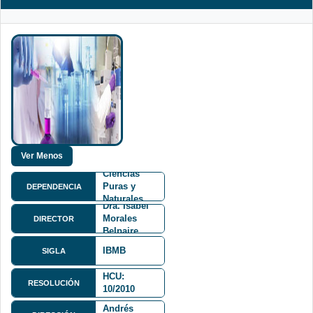
Facultad de
Ciencias
Puras y
DEPENDENCIA
Naturales
Dra. Isabel
FCPN
Morales
DIRECTOR
Belpaire
IBMB
SIGLA
HCU:
RESOLUCIÓN
10/2010
Calle 27 y
Andrés