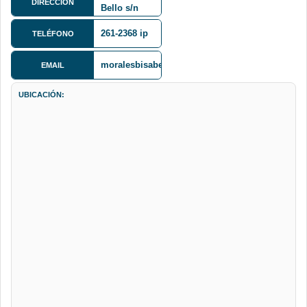
DIRECCIÓN
Bello s/n
Cota Cota
261-2368 ip
TELÉFONO
moralesbisabel@gmail.com
EMAIL
UBICACIÓN: