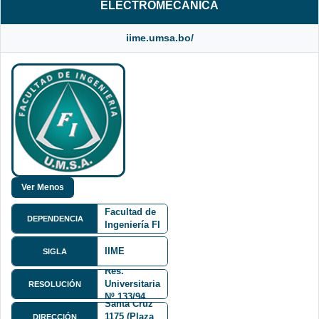
ELECTROMECÁNICA
iime.umsa.bo/
Facultad de
DEPENDENCIA
Ingeniería FI
IIME
SIGLA
Res.
Mariscal
Universitaria
RESOLUCIÓN
Andrés de
Nº 133/94
Santa Cruz
1175 (Plaza
DIRECCIÓN