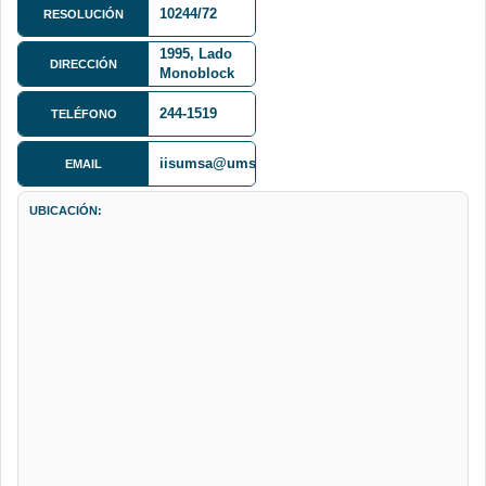
10244/72
RESOLUCIÓN
Av. Villazón
1995, Lado
DIRECCIÓN
Monoblock
Central
244-1519
TELÉFONO
iisumsa@umsa.bo
EMAIL
UBICACIÓN: