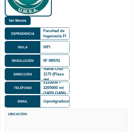
Facultad de
DEPENDENCIA
Ingeniería FI
IIIFI
SIGLA
Mariscal
Nº 085/91
RESOLUCIÓN
Andrés de
Santa Cruz
1175 (Plaza
DIRECCIÓN
del
2129854 –
Obelisco)
2205000 int
TELÉFONO
Octavo piso
(1405) (1406)
iiipostgradoumsa@gmail.com
EMAIL
UBICACIÓN: