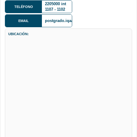
Edif. Fac.
2205000 int
TELÉFONO
Ingeniería
1107 - 1102
postgrado.iqaa@gmail.com
EMAIL
UBICACIÓN: