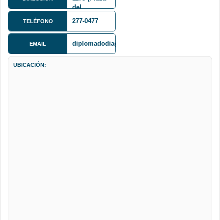
del
Obelisco)
277-0477
TELÉFONO
Octavo piso
diplomadodiagnosticoautomotor@gmail.com
EMAIL
UBICACIÓN: