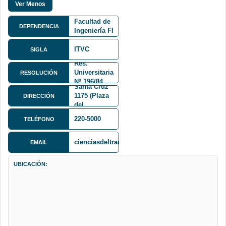
Facultad de
DEPENDENCIA
Ingeniería FI
ITVC
SIGLA
Res.
Mariscal
Universitaria
RESOLUCIÓN
Andrés de
Nº 196/84
Santa Cruz
1175 (Plaza
DIRECCIÓN
del
Obelisco)
220-5000
TELÉFONO
Octavo piso
cienciasdeltransporte@gmail.com
EMAIL
UBICACIÓN: