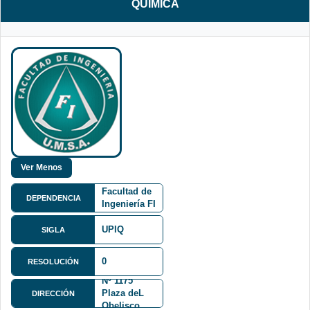
QUIMICA
Facultad de
DEPENDENCIA
Ingeniería FI
UPIQ
SIGLA
Av. Mcal.
0
RESOLUCIÓN
Santa Cruz
Nº 1175
Plaza deL
DIRECCIÓN
Obelisco