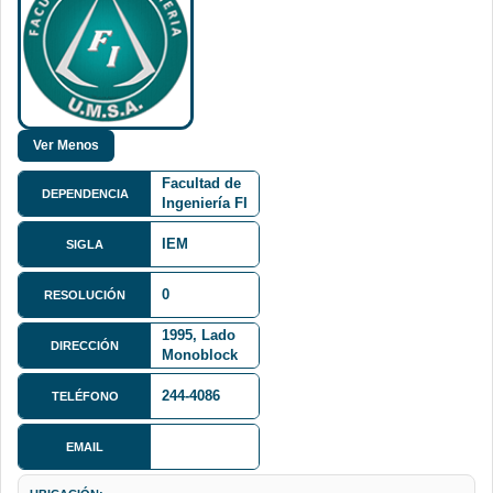
Facultad de
DEPENDENCIA
Ingeniería FI
IEM
SIGLA
0
RESOLUCIÓN
Av. Villazón
1995, Lado
DIRECCIÓN
Monoblock
Central
244-4086
TELÉFONO
EMAIL