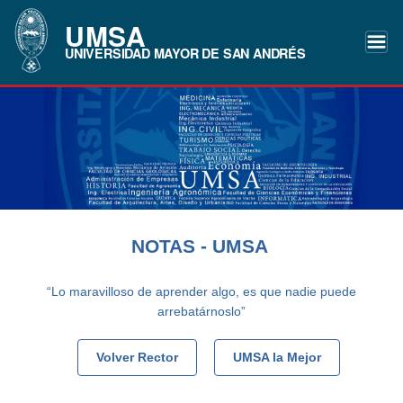
UMSA
UNIVERSIDAD MAYOR DE SAN ANDRÉS
NOTAS - UMSA
“Lo maravilloso de aprender algo, es que nadie puede
arrebatárnoslo”
Volver Rector
UMSA la Mejor