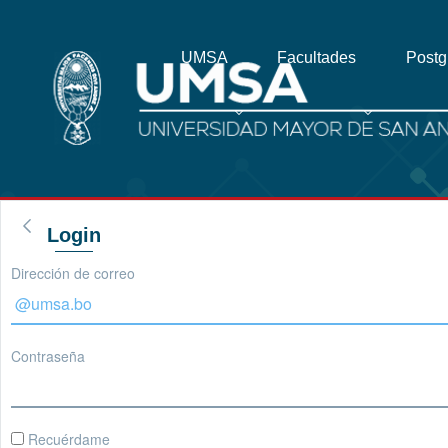
UMSA
Facultades
Post
Login
Dirección de correo
Contraseña
Recuérdame