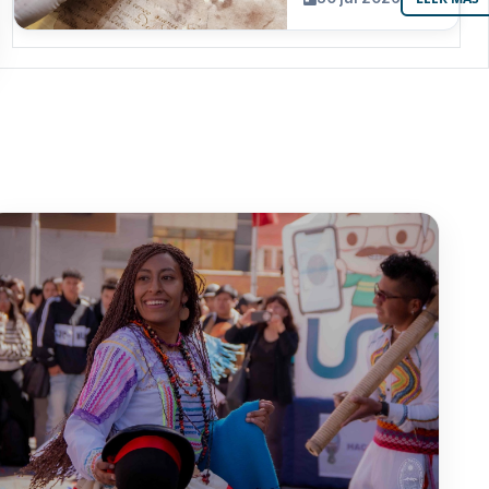
resguarda 6
joyas de la
memoria
paceña