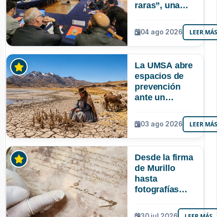
raras”, una
riqueza
mineral que
04 ago 2026
LEER MÁ
Bolivia aún no
explora ni
aprovecha
La UMSA abre
espacios de
prevención
ante un
posible Súper
Niño que
03 ago 2026
LEER MÁ
podría superar
a los tres
registrados en
Desde la firma
Bolivia
de Murillo
hasta
fotografías
centenarias: la
UMSA
30 jul 2026
LEER MÁS