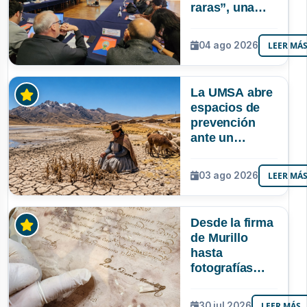
raras”, una
riqueza
mineral que
04 ago 2026
LEER MÁ
Bolivia aún no
explora ni
aprovecha
La UMSA abre
espacios de
prevención
ante un
posible Súper
Niño que
03 ago 2026
LEER MÁ
podría superar
a los tres
registrados en
Desde la firma
Bolivia
de Murillo
hasta
fotografías
centenarias: la
UMSA
30 jul 2026
LEER MÁS