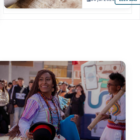
resguarda 6
joyas de la
memoria
paceña