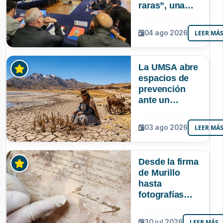
raras”, una
riqueza
mineral que
04 ago 2026
LEER MÁ
Bolivia aún no
explora ni
aprovecha
La UMSA abre
espacios de
prevención
ante un
posible Súper
Niño que
03 ago 2026
LEER MÁ
podría superar
a los tres
registrados en
Desde la firma
Bolivia
de Murillo
hasta
fotografías
centenarias: la
UMSA
30 jul 2026
LEER MÁS