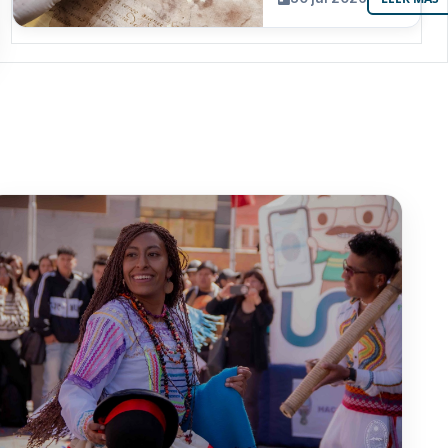
resguarda 6
joyas de la
memoria
paceña