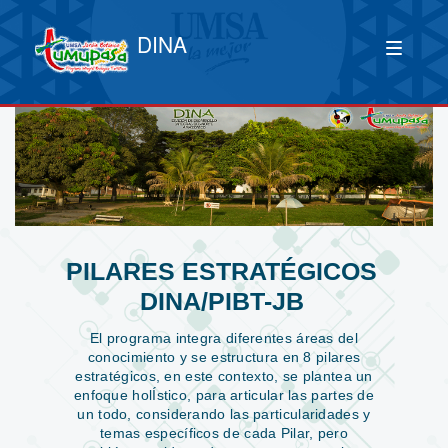
DINA
PILARES ESTRATÉGICOS
DINA/PIBT-JB
El programa integra diferentes áreas del
conocimiento y se estructura en 8 pilares
estratégicos, en este contexto, se plantea un
enfoque holÍstico, para articular las partes de
un todo, considerando las particularidades y
temas específicos de cada Pilar, pero