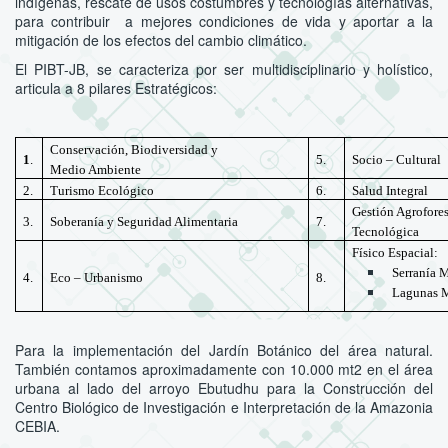
indígenas, rescate de usos costumbres y tecnologías alternativas,
para contribuir a mejores condiciones de vida y aportar a la
mitigación de los efectos del cambio climático.
El PIBT-JB, se caracteriza por ser multidisciplinario y holístico,
articula a 8 pilares Estratégicos:
Conservación, Biodiversidad y
1
.
5.
Socio – Cultural
Medio Ambiente
2.
Turismo Ecológico
6.
Salud Integral
Gestión Agrofor
3.
Soberanía y Seguridad Alimentaria
7.
Tecnológica
Físico Espacial:
Serraní
4.
Eco – Urbanismo
8.
Lagunas M
Para la implementación del Jardín Botánico del área natural.
También contamos aproximadamente con 10.000 mt2 en el área
urbana al lado del arroyo Ebutudhu para la Construcción del
Centro Biológico de Investigación e Interpretación de la Amazonia
CEBIA.