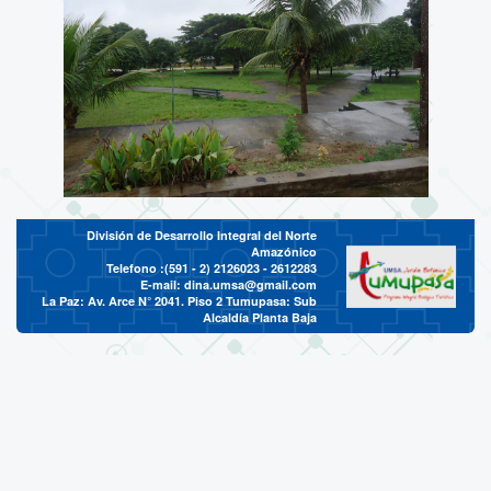
División de Desarrollo Integral del Norte
Amazónico
Telefono :(591 - 2)
2126023 - 2612283
E-mail:
dina.umsa@gmail.com
La Paz: Av. Arce N° 2041. Piso 2 Tumupasa: Sub
Alcaldía Planta Baja