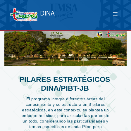
DINA
PILARES ESTRATÉGICOS
DINA/PIBT-JB
El programa integra diferentes áreas del
conocimiento y se estructura en 8 pilares
estratégicos, en este contexto, se plantea un
enfoque holÍstico, para articular las partes de
un todo, considerando las particularidades y
temas específicos de cada Pilar, pero