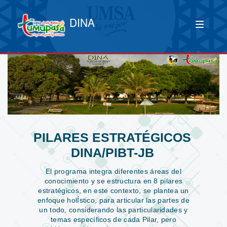
DINA
PILARES ESTRATÉGICOS
DINA/PIBT-JB
El programa integra diferentes áreas del
conocimiento y se estructura en 8 pilares
estratégicos, en este contexto, se plantea un
enfoque holÍstico, para articular las partes de
un todo, considerando las particularidades y
temas específicos de cada Pilar, pero