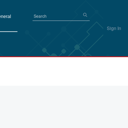
eneral
Sign In