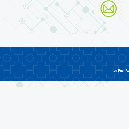
6
La Paz: Av